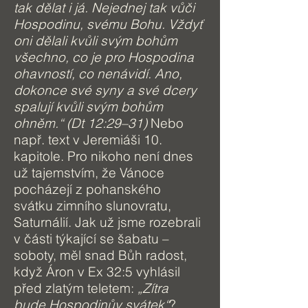
tak dělat i já. Nejednej tak vůči
Hospodinu, svému Bohu. Vždyť
oni dělali kvůli svým bohům
všechno, co je pro Hospodina
ohavností, co nenávidí. Ano,
dokonce své syny a své dcery
spalují kvůli svým bohům
ohněm.“ (Dt 12:29–31)
Nebo
např. text v Jeremiáši 10.
kapitole. Pro nikoho není dnes
už tajemstvím, že Vánoce
pocházejí z pohanského
svátku zimního slunovratu,
Saturnálií. Jak už jsme rozebrali
v části týkající se šabatu –
soboty, měl snad Bůh radost,
když Áron v Ex 32:5 vyhlásil
před zlatým teletem:
„Zítra
bude Hospodinův svátek“
?