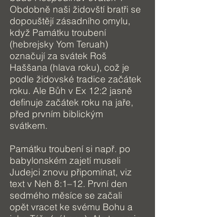
Obdobně naši židovští bratři se
dopouštějí zásadního omylu,
když Památku troubení
(hebrejsky Yom Teruah)
označují za svátek Roš
Haššana (hlava roku), což je
podle židovské tradice začátek
roku. Ale Bůh v Ex 12:2 jasně
definuje začátek roku na jaře,
před prvním biblickým
svátkem.
Památku troubení si např. po
babylonském zajetí museli
Judejci znovu připomínat, viz
text v Neh 8:1–12. První den
sedmého měsíce se začali
opět vracet ke svému Bohu a