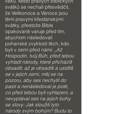
věku. Místo pravých biblických
svátků se nechali přesvědčit,
že Velikonoce a Vánoce jsou
těmi pravými křesťanskými
svátky, přestože Bible
opakovaně varuje před tím,
abychom následovali
pohanské zvyklosti těch, kdo
byli v zemi před námi:
„Až
Hospodin, tvůj Bůh, před tebou
vyhladí národy, které přicházíš
obsadit, až je obsadíš a usídlíš
se v jejich zemi, měj se na
pozoru, aby ses nechytil do
pasti a nenásledoval je poté,
co před tebou byli vyhlazeni, a
nevyptával ses na jejich bohy
se slovy: Jak sloužili tyto
národy svým bohům? Budu to