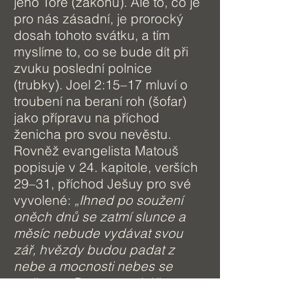
jeho Tóře (zákonu). Ale to, co je
pro nás zásadní, je prorocký
dosah tohoto svátku, a tím
myslíme to, co se bude dít při
zvuku poslední polnice
(trubky). Joel 2:15–17 mluví o
troubení na beraní roh (šofar)
jako přípravu na příchod
ženicha pro svou nevěstu.
Rovněž evangelista Matouš
popisuje v 24. kapitole, verších
29–31, příchod Ješuy pro své
vyvolené:
„Ihned po soužení
oněch dnů se zatmí slunce a
měsíc nebude vydávat svou
zář, hvězdy budou padat z
nebe a mocnosti nebes se
zatřesou. Potom se ukáže
znamení Syna člověka na nebi,